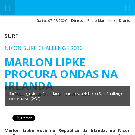
Data:
07-08-2026 |
Diretor:
Paulo Marcelino |
Diário
SURF
NIXON SURF CHALLENGE 2016
MARLON LIPKE
PROCURA ONDAS NA
IRLANDA
Surfista algarvio está na Irlanda, para o seu 4º Nixon Surf Challenge
POR
PAULO MARCELINO
EM
2 JUNHO, 2016 - 13:34
consecutivo (®DR)
Marlon Lipke está na República da Irlanda, no Nixon