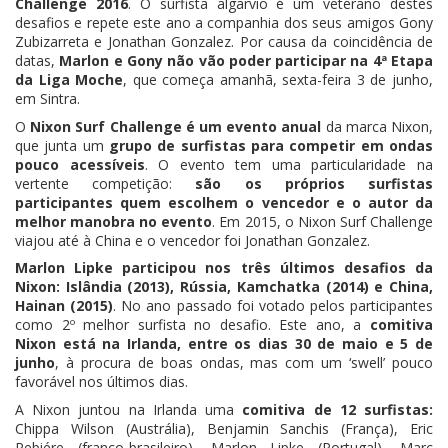
Challenge 2016
. O surfista algarvio é um veterano destes
desafios e repete este ano a companhia dos seus amigos Gony
Zubizarreta e Jonathan Gonzalez. Por causa da coincidência de
datas,
Marlon e Gony não vão poder participar na 4ª Etapa
da Liga Moche
, que começa amanhã, sexta-feira 3 de junho,
em Sintra.
O
Nixon Surf Challenge é um evento anual
da marca Nixon,
que junta um
grupo de surfistas para competir em ondas
pouco acessíveis
. O evento tem uma particularidade na
vertente competição:
são os próprios surfistas
participantes quem escolhem o vencedor e o autor da
melhor manobra no evento
. Em 2015, o Nixon Surf Challenge
viajou até à China e o vencedor foi Jonathan Gonzalez.
Marlon Lipke participou nos três últimos desafios da
Nixon: Islândia (2013), Rússia, Kamchatka (2014) e China,
Hainan (2015)
. No ano passado foi votado pelos participantes
como 2º melhor surfista no desafio. Este ano, a
comitiva
Nixon está na Irlanda, entre os dias 30 de maio e 5 de
junho
, à procura de boas ondas, mas com um ‘swell’ pouco
favorável nos últimos dias.
A Nixon juntou na Irlanda uma
comitiva de 12 surfistas:
Chippa Wilson (Austrália), Benjamin Sanchis (França), Eric
Rebiére (franco-brasileiro), Marlon Lipke (Portugal), Marc