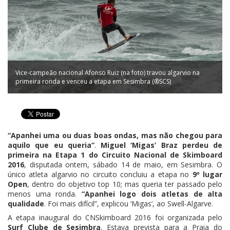
Vice-campeão nacional Afonso Ruiz (na foto) travou algarvio na
primeira ronda e venceu a etapa em Sesimbra (®SCS)
“Apanhei uma ou duas boas ondas, mas não chegou para
aquilo que eu queria”
.
Miguel ‘Migas’ Braz perdeu de
primeira na Etapa 1 do Circuito Nacional de Skimboard
2016
, disputada ontem, sábado 14 de maio, em Sesimbra. O
único atleta algarvio no circuito concluiu a etapa no
9º lugar
Open
, dentro do objetivo top 10; mas queria ter passado pelo
menos uma ronda.
“Apanhei logo dois atletas de alta
qualidade
. Foi mais difícil”, explicou ‘Migas’, ao Swell-Algarve.
A etapa inaugural do CNSkimboard 2016 foi organizada pelo
Surf Clube de Sesimbra
. Estava prevista para a Praia do