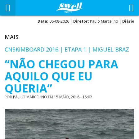
Data:
06-08-2026 |
Diretor:
Paulo Marcelino |
Diário
MAIS
CNSKIMBOARD 2016 | ETAPA 1 | MIGUEL BRAZ
“NÃO CHEGOU PARA
AQUILO QUE EU
QUERIA”
POR
PAULO MARCELINO
EM
15 MAIO, 2016 - 15:02