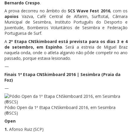
Bernardo Crespo
.
A prova decorreu no âmbito do
SCS Wave Fest 2016
, com os
apoios
Vazva, Café Central de Alfarim, Surftotal, Câmara
Municipal de Sesimbra, Instituto Português do Desporto e
Juventude, Bombeiros Voluntários de Sesimbra e Federação
Portuguesa de Surf.
A
2ª Etapa CNSkimboard está prevista para os dias 3 e 4
de setembro, em Espinho
. Será a estreia de Miguel Braz
naquela onda, onde o atleta algarvio não pôde competir no ano
passado, porque estava lesionado.
—
Finais 1ª Etapa CNSkimboard 2016 | Sesimbra (Praia da
Foz)
—
Pódio Open da 1ª Etapa CNSkimboard 2016, em Sesimbra
(®SCS)
Open
1.
Afonso Ruiz (SCP)