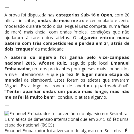
—
A prova foi disputada nas
categorias Sub-16 e Open
, com 20
atletas inscritos,
ondas de meio metro
e céu nublado e vento
moderado durante todo o dia. Miguel Braz competiu numa fase
de maré mais cheia, com ondas ‘moles’, condições que não
ajudaram à tarefa dos atletas. O
algarvio entrou numa
bateria com três competidores e perdeu em 3º, atrás de
dois ‘craques’
da modalidade.
A
bateria do algarvio foi ganha pelo vice-campeão
nacional 2015, Afonso Ruiz
, seguido pelo local
Emanuel
Embaixador
, um dos praticantes portugueses mais conhecidos
a nível internacional e que
já fez 6º lugar numa etapa do
mundial
de skimboard. Estes foram os atletas que travaram
Miguel Braz logo na ronda de abertura (quartos-de-final).
“Tentei apanhar ondas um pouco mais longe, mas não
me safei lá muito bem”
, concluiu o atleta algarvio.
—
Emanuel Embaixador foi adversário do algarvio em Sesimbra. É