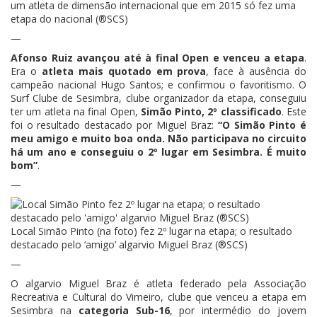
um atleta de dimensão internacional que em 2015 só fez uma
etapa do nacional (®SCS)
—
Afonso Ruiz avançou até à final Open e venceu a etapa
.
Era o
atleta mais quotado em prova
, face à ausência do
campeão nacional Hugo Santos; e confirmou o favoritismo. O
Surf Clube de Sesimbra, clube organizador da etapa, conseguiu
ter um atleta na final Open,
Simão Pinto, 2º classificado
. Este
foi o resultado destacado por Miguel Braz:
“O Simão Pinto é
meu amigo e muito boa onda. Não participava no circuito
há um ano e conseguiu o 2º lugar em Sesimbra. É muito
bom”
.
—
Local Simão Pinto (na foto) fez 2º lugar na etapa; o resultado
destacado pelo ‘amigo’ algarvio Miguel Braz (®SCS)
—
O algarvio Miguel Braz é atleta federado pela Associação
Recreativa e Cultural do Vimeiro, clube que venceu a etapa em
Sesimbra na
categoria Sub-16
, por intermédio do jovem