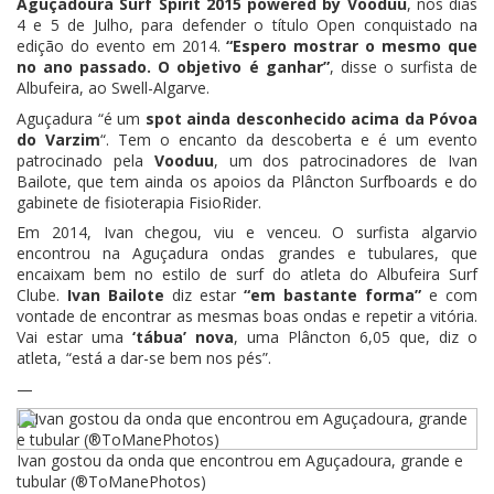
Aguçadoura Surf Spirit 2015 powered by Vooduu
, nos dias
4 e 5 de Julho, para defender o título Open conquistado na
edição do evento em 2014.
“Espero mostrar o mesmo que
no ano passado. O objetivo é ganhar”
, disse o surfista de
Albufeira, ao Swell-Algarve.
Aguçadura “é um
spot ainda desconhecido acima da Póvoa
do Varzim
“. Tem o encanto da descoberta e é um evento
patrocinado pela
Vooduu
, um dos patrocinadores de Ivan
Bailote, que tem ainda os apoios da Plâncton Surfboards e do
gabinete de fisioterapia FisioRider.
Em 2014, Ivan chegou, viu e venceu. O surfista algarvio
encontrou na Aguçadura ondas grandes e tubulares, que
encaixam bem no estilo de surf do atleta do Albufeira Surf
Clube.
Ivan Bailote
diz estar
“em bastante forma”
e com
vontade de encontrar as mesmas boas ondas e repetir a vitória.
Vai estar uma
‘tábua’ nova
, uma Plâncton 6,05 que, diz o
atleta, “está a dar-se bem nos pés”.
—
Ivan gostou da onda que encontrou em Aguçadoura, grande e
tubular (®ToManePhotos)