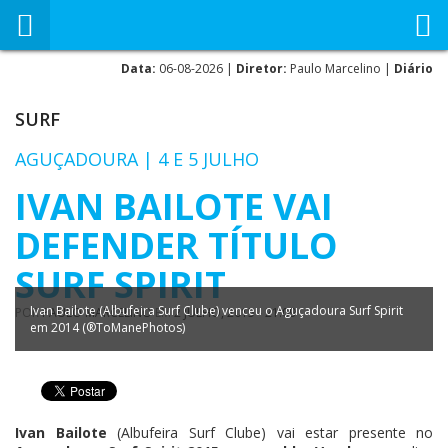
Data:
06-08-2026 |
Diretor:
Paulo Marcelino |
Diário
SURF
AGUÇADOURA | 4 E 5 JULHO
IVAN BAILOTE VAI
DEFENDER TÍTULO
SURF SPIRIT
Ivan Bailote (Albufeira Surf Clube) venceu o Aguçadoura Surf Spirit
POR
PAULO MARCELINO
EM
2 JULHO, 2015 - 21:09
em 2014 (®ToManePhotos)
Ivan Bailote
(Albufeira Surf Clube) vai estar presente no