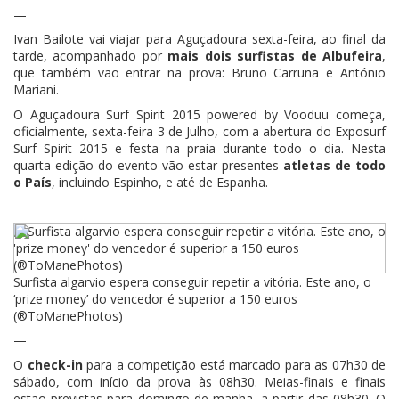
—
Ivan Bailote vai viajar para Aguçadoura sexta-feira, ao final da
tarde, acompanhado por
mais dois surfistas de Albufeira
,
que também vão entrar na prova: Bruno Carruna e António
Mariani.
O Aguçadoura Surf Spirit 2015 powered by Vooduu começa,
oficialmente, sexta-feira 3 de Julho, com a abertura do Exposurf
Surf Spirit 2015 e festa na praia durante todo o dia. Nesta
quarta edição do evento vão estar presentes
atletas de todo
o País
, incluindo Espinho, e até de Espanha.
—
Surfista algarvio espera conseguir repetir a vitória. Este ano, o
‘prize money’ do vencedor é superior a 150 euros
(®ToManePhotos)
—
O
check-in
para a competição está marcado para as 07h30 de
sábado, com início da prova às 08h30. Meias-finais e finais
estão previstas para domingo de manhã, a partir das 08h30. O