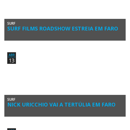
SURF
SURF FILMS ROADSHOW ESTREIA EM FARO
A contagem decrescente para a edição deste ano do Allianz
Portuguese Surf Film Festival começa no dia 24 de Abril, […]
ABR
13
SURF
NICK URICCHIO VAI A TERTÚLIA EM FARO
Nick Uricchio, fundador da marca de pranchas Semente e figura
histórica do surf em Portugal, vai participar na tertúlia-debate com
[…]