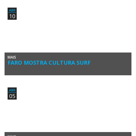
dia em que o Surf é rei, […]
ABR
10
MAIS
FARO MOSTRA CULTURA SURF
O Clube de Surf de Faro organizou a terceira edição do Surf Arte
Show no Forum Algarve, sábado, dia 9 […]
ABR
05