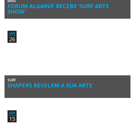
MAIS
FORUM ALGARVE RECEBE ‘SURF ARTE
SHOW’
O Clube de Surf de Faro e o Forum Algarve uniram-se mais uma vez,
para criar um evento em torno […]
ABR
26
SURF
SHAPERS REVELAM A SUA ARTE
A segunda edição do Surf Arte Show, organizada pelo Clube de Surf
de Faro, foi concluída com uma inédita tertúlia […]
ABR
15