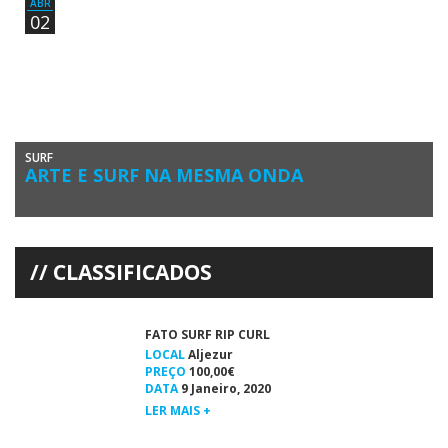
ABR
02
SURF
ARTE E SURF NA MESMA ONDA
O Clube de Surf de Faro vai realizar este mês de Abril a 2ª Edição do
Surf Arte Show. O […]
CLASSIFICADOS
FATO SURF RIP CURL
LOCAL
Aljezur
PREÇO
100,00€
DATA
9 Janeiro, 2020
LER MAIS +