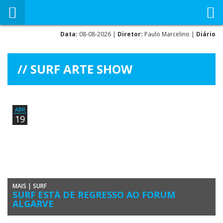
Data:
08-08-2026 |
Diretor:
Paulo Marcelino |
Diário
SURF ARTE SHOW
ABR
19
MAIS
|
SURF
SURF ESTÁ DE REGRESSO AO FORUM
ALGARVE
Já tem sido prática comum e o resultado não podia ser melhor: num