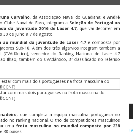
runa Carvalho
, da Associação Naval do Guadiana; e
André
io Clube Naval de Faro, integram a
Seleção de Portugal ao
o da Juventude 2016 de Laser 4.7
, que vai decorrer em
s 30 de julho a 7 de agosto.
 ao mundial da juventude de Laser 4.7
é composta por
ejadores Sub-18. Além dos três algarvios integram também a
l (CVAtlântico), vencedor do Ranking Nacional de Laser 4.7
ão Ilhão, também do CVAtlântico, 3º classificado no referido
star com mais dois portugueses na frota masculina do
(®GCNF)
nadeiro
, que completa a equipa masculina portuguesa no
ficado no ranking nacional. O trio de competidores masculinos
grar uma
frota masculina no mundial composta por 238
Tw
e 30 países.