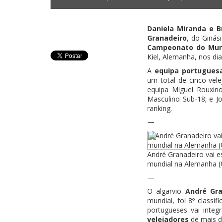
Daniela Miranda e B
Granadeiro
, do Ginás
Campeonato do Mund
Kiel, Alemanha, nos dia
A
equipa portuguesa
um total de cinco vel
equipa Miguel Rouxino
Masculino Sub-18; e Jo
ranking.
—
André Granadeiro vai e
mundial na Alemanha 
—
O algarvio
André Gra
mundial, foi 8º classi
portugueses vai inte
velejadores
de mais d