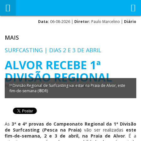
Data:
06-08-2026 |
Diretor:
Paulo Marcelino |
Diário
MAIS
SURFCASTING | DIAS 2 E 3 DE ABRIL
ALVOR RECEBE 1ª
DIVISÃO REGIONAL
!ª Divisão Regional de Surfcasting vai estar na Praia de Alvor, este
POR
PAULO MARCELINO
EM
1 ABRIL, 2016 - 09:40
fim-de-semana (®DR)
As
3ª e 4ª provas do Campeonato Regional da 1ª Divisão
de Surfcasting (Pesca na Praia)
vão ser realizadas
este
fim-de-semana, 2 e 3 de abril, na Praia de Alvor
. É a