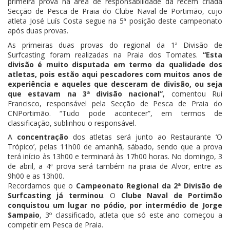
primeira prova na área de responsabilidade da recém criada
Secção de Pesca de Praia do Clube Naval de Portimão, cujo
atleta José Luís Costa segue na 5ª posição deste campeonato
após duas provas.
As primeiras duas provas do regional da 1ª Divisão de
Surfcasting foram realizadas na Praia dos Tomates.
“Esta
divisão é muito disputada em termo da qualidade dos
atletas, pois estão aqui pescadores com muitos anos de
experiência e aqueles que desceram de divisão, ou seja
que estavam na 3ª divisão nacional”
, comentou Rui
Francisco, responsável pela Secção de Pesca de Praia do
CNPortimão. “Tudo pode acontecer”, em termos de
classificação, sublinhou o responsável.
A
concentração
dos atletas será junto ao Restaurante ‘O
Trópico’, pelas 11h00 de amanhã, sábado, sendo que a prova
terá início às 13h00 e terminará às 17h00 horas. No domingo, 3
de abril, a 4ª prova será também na praia de Alvor, entre as
9h00 e as 13h00.
Recordamos que o
Campeonato Regional da 2ª Divisão de
Surfcasting já terminou
. O
Clube Naval de Portimão
conquistou um lugar no pódio, por intermédio de Jorge
Sampaio
, 3º classificado, atleta que só este ano começou a
competir em Pesca de Praia.