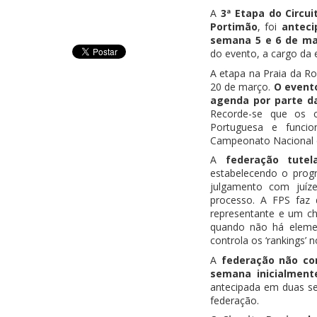
A
3ª Etapa do Circui
Portimão
, foi
antec
semana 5 e 6 de ma
do evento, a cargo da 
A etapa na Praia da R
20 de março.
O evento
agenda por parte d
Recorde-se que os ci
Portuguesa e funcio
Campeonato Nacional d
A
federação tutel
estabelecendo o progr
julgamento com juíz
processo. A FPS faz 
representante e um ch
quando não há elemen
controla os ‘rankings’ n
A
federação não con
semana inicialment
antecipada em duas sem
federação.