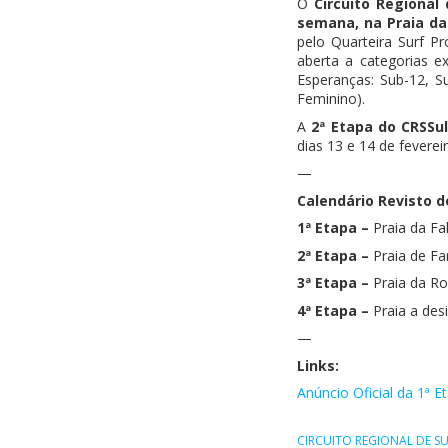
O
Circuito Regional
semana, na Praia da
pelo Quarteira Surf Pr
aberta a categorias e
Esperanças: Sub-12, S
Feminino).
A
2ª Etapa do CRSSu
dias 13 e 14 de feverei
—
Calendário Revisto do
1ª Etapa –
Praia da Fa
2ª Etapa –
Praia de Fa
3ª Etapa –
Praia da R
4ª Etapa –
Praia a des
—
Links:
Anúncio Oficial da 1ª E
CIRCUITO REGIONAL DE S