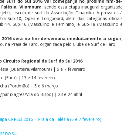
 de Surf do Sul 2016 vai começar já no próximo fim-de-
 Falésia, Vilamoura
, sendo essa etapa inaugural organizada
ojetct, escola de surf da Associação Dinamika. A prova está
xtra Sub-10, Open e Longboard; além das categorias oficiais
ub-14, Sub-16 (Masculino e Feminino) e Sub-18 (Masculino e
l 2016 será no fim-de-semana imediatamente a seguir
,
ro, na Praia de Faro, organizada pelo Clube de Surf de Faro.
 Circuito Regional de Surf do Sul 2016
lésia (Quarteira/Vilamoura) | 6 e 7 fevereiro
ro (Faro) | 13 e 14 fevereiro
ocha (Portimão) | 5 e 6 março
ignar (Sagres/Vila do Bispo) | 23 e 24 abril
tapa CRRSul 2016 – Praia da Falésia (6 e 7 fevereiro)
URF DO SUL