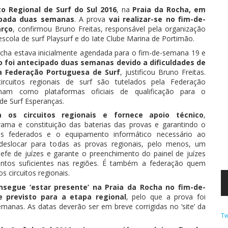
to Regional de Surf do Sul 2016
, na
Praia da Rocha, em
ipada duas semanas
. A prova
vai realizar-se no fim-de-
rço
, confirmou Bruno Freitas, responsável pela organização
escola de surf Playsurf e do Iate Clube Marina de Portimão.
ocha estava inicialmente agendada para o fim-de-semana 19 e
 foi antecipado duas semanas devido a dificuldades de
a Federação Portuguesa de Surf
, justificou Bruno Freitas.
rcuitos regionais de surf são tutelados pela Federação
nam como plataformas oficiais de qualificação para o
e Surf Esperanças.
a os circuitos regionais e fornece apoio técnico
,
ama e constituição das baterias das provas e garantindo o
es federados e o equipamento informático necessário ao
deslocar para todas as provas regionais, pelo menos, um
efe de juízes e garante o preenchimento do painel de juízes
tos suficientes nas regiões. É também a federação quem
os circuitos regionais.
segue ‘estar presente’ na Praia da Rocha no fim-de-
e previsto para a etapa regional
, pelo que a prova foi
anas. As datas deverão ser em breve corrigidas no ‘site’ da
Tw