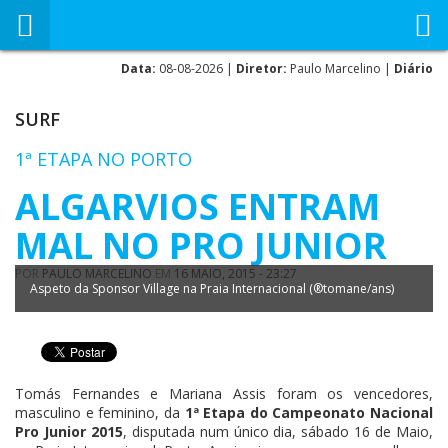
Data:
08-08-2026 |
Diretor:
Paulo Marcelino |
Diário
SURF
1ª ETAPA NO PORTO
ALGARVIOS ENTRAM
MAL NO PRO JUNIOR
POR
PAULO MARCELINO
EM
16 MAIO, 2015 - 23:27
Aspeto da Sponsor Village na Praia Internacional (®tomane/ans)
Tomás Fernandes e Mariana Assis foram os vencedores,
masculino e feminino, da
1ª Etapa do Campeonato Nacional
Pro Junior 2015
, disputada num único dia, sábado 16 de Maio,