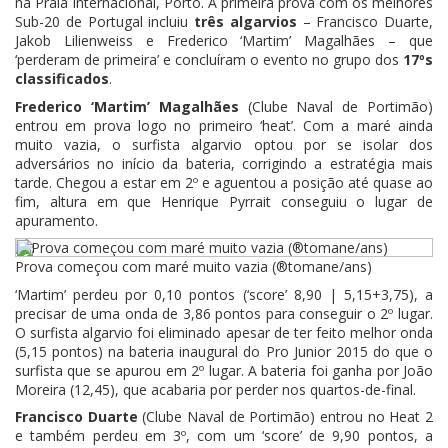
na Praia Internacional, Porto. A primeira prova com os melhores
Sub-20 de Portugal incluiu
três algarvios
– Francisco Duarte,
Jakob Lilienweiss e Frederico ‘Martim’ Magalhães – que
‘perderam de primeira’ e concluíram o evento no grupo dos
17ºs
classificados
.
Frederico ‘Martim’ Magalhães
(Clube Naval de Portimão)
entrou em prova logo no primeiro ‘heat’. Com a maré ainda
muito vazia, o surfista algarvio optou por se isolar dos
adversários no início da bateria, corrigindo a estratégia mais
tarde. Chegou a estar em 2º e aguentou a posição até quase ao
fim, altura em que Henrique Pyrrait conseguiu o lugar de
apuramento.
Prova começou com maré muito vazia (®tomane/ans)
‘Martim’ perdeu por 0,10 pontos (‘score’ 8,90 | 5,15+3,75), a
precisar de uma onda de 3,86 pontos para conseguir o 2º lugar.
O surfista algarvio foi eliminado apesar de ter feito melhor onda
(5,15 pontos) na bateria inaugural do Pro Junior 2015 do que o
surfista que se apurou em 2º lugar. A bateria foi ganha por João
Moreira (12,45), que acabaria por perder nos quartos-de-final.
Francisco Duarte
(Clube Naval de Portimão) entrou no Heat 2
e também perdeu em 3º, com um ‘score’ de 9,90 pontos, a