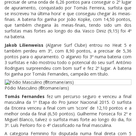
precisar de uma onda de 6,26 pontos para conseguir o 2º lugar
de apuramento, conquistado por Tomás Ferreira, surfista que
se inscreveu ‘na última hora’ e que conseguiu chegar às meias-
finais. A bateria foi ganha por João Kopke, com 14,50 pontos,
que também chegaria às meias-finais, tendo sido um dos
surfistas mais fortes ao longo do dia. Vasco Diniz (9,15) foi 4º
na bateria.
Jakob Lilienweiss
(Algarve Surf Clube) entrou no Heat 5 e
também perdeu em 3º, com 8,90 pontos, a precisar de 5,36
pontos para o apuramento. O algarvio foi 3º numa bateria com
3 surfistas e não mostrou todo o potencial do seu surf. António
Rodrigues surpreendeu com bom surf e fez 2º lugar. A bateria
foi ganha por Tomás Fernandes, campeão em título.
Pódio Masculino (®tomane/ans)
Tomás Fernandes
fez um percurso seguro e venceu a final
masculina da 1ª Etapa do Pro Junior Nacional 2015. O surfista
da Ericeira venceu a final com um ‘score’ de 12,10 pontos e a
melhor onda da final (6,50 pontos). Guilherme Fonseca foi 2º e
Miguel Blanco, talvez o surfista mais forte ao longo do dia, foi
3º. Luís Perloiro foi o 4º classificado na final masculina.
A categoria Feminino foi disputada numa final direta com 5