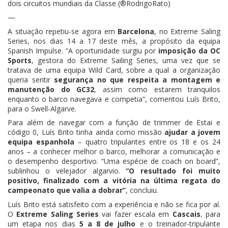
dois circuitos mundiais da Classe (®RodrigoRato)
—
A situação repetiu-se agora em
Barcelona
, no Extreme Saling
Series, nos dias 14 a 17 deste mês, a propósito da equipa
Spanish Impulse. “A oportunidade surgiu por
imposição da OC
Sports
, gestora do Extreme Sailing Series, uma vez que se
tratava de uma equipa Wild Card, sobre a qual a organização
queria sentir
segurança no que respeita a montagem e
manutenção do GC32
, assim como estarem tranquilos
enquanto o barco navegava e competia”, comentou Luís Brito,
para o Swell-Algarve.
Para além de navegar com a função de trimmer de Estai e
código 0, Luís Brito tinha ainda como missão
ajudar a jovem
equipa espanhola
– quatro tripulantes entre os 18 e os 24
anos – a conhecer melhor o barco, melhorar a comunicação e
o desempenho desportivo. “Uma espécie de coach on board”,
sublinhou o velejador algarvio.
“O resultado foi muito
positivo, finalizado com a vitória na última regata do
campeonato que valia a dobrar”
, concluiu.
Luís Brito está satisfeito com a experiência e não se fica por aí.
O
Extreme Saling Series
vai fazer escala em
Cascais
, para
um etapa nos dias
5 a 8 de julho
e o treinador-tripulante