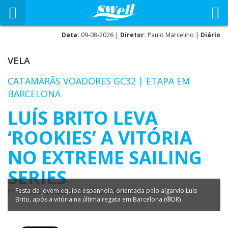
Data:
09-08-2026 |
Diretor:
Paulo Marcelino |
Diário
VELA
CATAMARÃS VOADORES GC32 | ETAPA EM
BARCELONA
LUÍS BRITO LEVA
‘ROOKIES’ A VITÓRIA
NO EXTREME SAILING
SERIES
Festa da jovem equipa espanhola, orientada pelo algarvio Luís
POR
PAULO MARCELINO
EM
25 JUNHO, 2018 - 11:41
Brito, após a vitória na última regata em Barcelona (®DR)