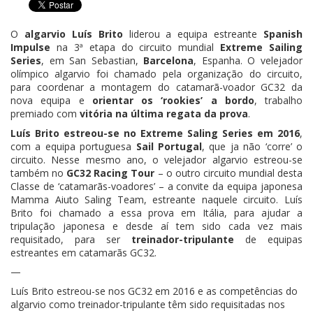
O
algarvio Luís Brito
liderou a equipa estreante
Spanish
Impulse
na 3ª etapa do circuito mundial
Extreme Sailing
Series
, em San Sebastian,
Barcelona
, Espanha. O velejador
olímpico algarvio foi chamado pela organização do circuito,
para coordenar a montagem do catamarã-voador GC32 da
nova equipa e
orientar os ‘rookies’ a bordo
, trabalho
premiado com
vitória na última regata da prova
.
Luís Brito estreou-se no Extreme Saling Series em 2016
,
com a equipa portuguesa
Sail Portugal
, que ja não ‘corre’ o
circuito. Nesse mesmo ano, o velejador algarvio estreou-se
também no
GC32 Racing Tour
– o outro circuito mundial desta
Classe de ‘catamarãs-voadores’ – a convite da equipa japonesa
Mamma Aiuto Saling Team, estreante naquele circuito. Luís
Brito foi chamado a essa prova em Itália, para ajudar a
tripulação japonesa e desde aí tem sido cada vez mais
requisitado, para ser
treinador-tripulante
de equipas
estreantes em catamarãs GC32.
—
Luís Brito estreou-se nos GC32 em 2016 e as competências do
algarvio como treinador-tripulante têm sido requisitadas nos